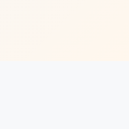
🔍
联系我们
常见问题
EN
|
|
首页
关于中投
公司治理
|
|
投资管理
资讯中心
职业发展
麻产精国品免费入口有
限责任公司